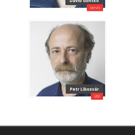
David Gontko
servis
Petr Libosvár
sítě