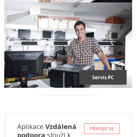
Servis PC
Aplikace
Vzdálená
PŘIPOJIT SE
podpora
slouží k