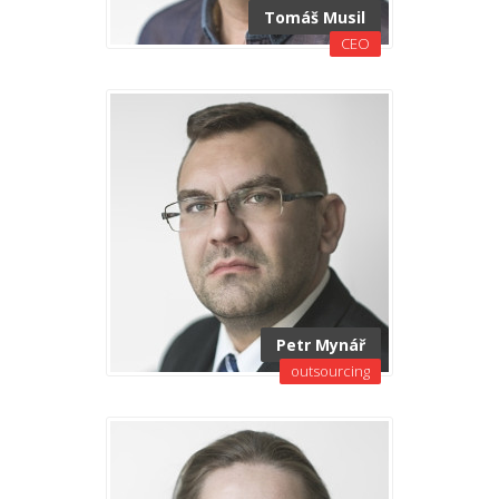
Tomáš Musil
CEO
Petr Mynář
outsourcing